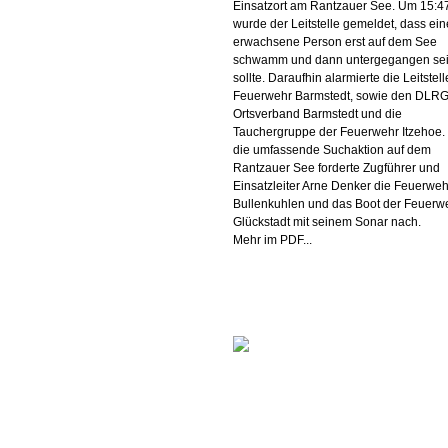
Einsatzort am Rantzauer See. Um 15:4
wurde der Leitstelle gemeldet, dass ein
erwachsene Person erst auf dem See
schwamm und dann untergegangen se
sollte. Daraufhin alarmierte die Leitstell
Feuerwehr Barmstedt, sowie den DLR
Ortsverband Barmstedt und die
Tauchergruppe der Feuerwehr Itzehoe.
die umfassende Suchaktion auf dem
Rantzauer See forderte Zugführer und
Einsatzleiter Arne Denker die Feuerweh
Bullenkuhlen und das Boot der Feuerw
Glückstadt mit seinem Sonar nach.
Mehr im PDF...