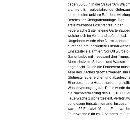
gegen 06:55 h in die Straße "Am Waldfr
alarmiert. Ein vorbeifahrender Güterzug
meldete eine unklare Rauchentwicklun
Bereich der Kleingartenanlage. Das
ersteintreffende Löschfahrzeug der
Feuerwache 2 stellte eine Gartenlaube,
welche sich im Vollbrand befand, fest.
Umgehend wurde eine Alarmstufenerh
durchgeführt und weitere Einsatzkräfte 
Einsatzstelle alarmiert. Vor Ort wurde di
Gartenlaube mit insgesamt drei Trupps 
Atemschutz mit Schaum und Wasser
abgelöscht. Durch die Feuerwehr muss
Teile des Daches geöffnet werden, um a
Glutnester zu erreichen und abzulösch
Eine besondere Herausforderung stellt
Wasserversorgung dar. Diese wurde du
die Nachalarmierung des TLF 10.000 d
Feuerwache 2 sichergestellt. Verletzt w
bei diesem Einsatz niemand. Insgesam
waren 22 Einsatzkräfte der Feuerwach
Feuerwache 8 für ca. 2 Stunden im Eins