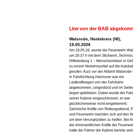
Lkw von der BAB abgekom
Walsrode, Heidekreis (NI),
19.05.2026
Am 18.05.26, wurde die Feuerwehr Wa
um 20:37 h mit dem Stichwort „Technis
Hilfeleistung 1 – Menschenleben in Gef
zu einem Verkehrsunfall auf die Autoba
gerufen. Kurz vor der Abfahrt Walsrode
in Fahrtrichtung Hannover war ein
Lastkraftwagen von der Fahrbahn
abgekommen, umgestürzt und im Seit
liegen geblieben. Dabei wurde der Fahr
seiner Kabine eingeschlossen, er war
glücklicherweise nicht eingeklemmt.
Zahlreiche Kräfte von Rettungsdienst, P
und Feuerwehr machten sich auf den 
um dem Verunglückten zu helfen. Bei A
der ehrenamtlichen Kräfte der Feuerwe
hatte der Fahrer die Kabine bereits ver