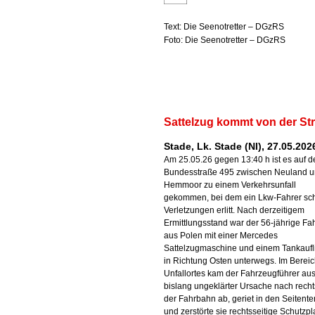
Text: Die Seenotretter – DGzRS
Foto: Die Seenotretter – DGzRS
Sattelzug kommt von der St
Stade, Lk. Stade (NI), 27.05.202
Am 25.05.26 gegen 13:40 h ist es auf d
Bundesstraße 495 zwischen Neuland 
Hemmoor zu einem Verkehrsunfall
gekommen, bei dem ein Lkw-Fahrer sc
Verletzungen erlitt. Nach derzeitigem
Ermittlungsstand war der 56-jährige Fa
aus Polen mit einer Mercedes
Sattelzugmaschine und einem Tankaufl
in Richtung Osten unterwegs. Im Berei
Unfallortes kam der Fahrzeugführer au
bislang ungeklärter Ursache nach recht
der Fahrbahn ab, geriet in den Seitent
und zerstörte sie rechtsseitige Schutzp