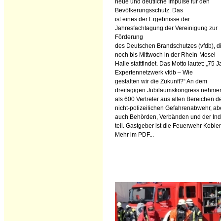
neue und deutliche Impulse für den
Bevölkerungsschutz. Das
ist eines der Ergebnisse der
Jahresfachtagung der Vereinigung zur
Förderung
des Deutschen Brandschutzes (vfdb), d
noch bis Mittwoch in der Rhein-Mosel-
Halle stattfindet. Das Motto lautet: „75 
Expertennetzwerk vfdb – Wie
gestalten wir die Zukunft?“ An dem
dreitägigen Jubiläumskongress nehme
als 600 Vertreter aus allen Bereichen d
nicht-polizeilichen Gefahrenabwehr, ab
auch Behörden, Verbänden und der Ind
teil. Gastgeber ist die Feuerwehr Koble
Mehr im PDF...