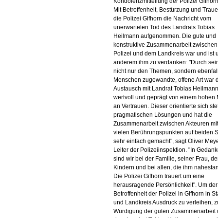
Kondolenzmitteilung der Polizei Gifhor
Mit Betroffenheit, Bestürzung und Traue
die Polizei Gifhorn die Nachricht vom
unerwarteten Tod des Landrats Tobias
Heilmann aufgenommen. Die gute und
konstruktive Zusammenarbeit zwischen
Polizei und dem Landkreis war und ist 
anderem ihm zu verdanken: "Durch sei
nicht nur den Themen, sondern ebenfal
Menschen zugewandte, offene Art war 
Austausch mit Landrat Tobias Heilmann
wertvoll und geprägt von einem hohen
an Vertrauen. Dieser orientierte sich ste
pragmatischen Lösungen und hat die
Zusammenarbeit zwischen Akteuren mi
vielen Berührungspunkten auf beiden S
sehr einfach gemacht", sagt Oliver Meye
Leiter der Polizeiinspektion. "In Gedan
sind wir bei der Familie, seiner Frau, de
Kindern und bei allen, die ihm nahesta
Die Polizei Gifhorn trauert um eine
herausragende Persönlichkeit". Um der
Betroffenheit der Polizei in Gifhorn in St
und Landkreis Ausdruck zu verleihen, z
Würdigung der guten Zusammenarbeit