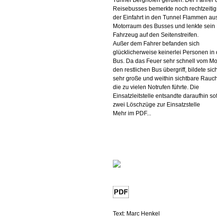
Tunnel Berghofen gerufen. Der Fahrer 
Reisebusses bemerkte noch rechtzeitig
der Einfahrt in den Tunnel Flammen a
Motorraum des Busses und lenkte sein
Fahrzeug auf den Seitenstreifen.
Außer dem Fahrer befanden sich
glücklicherweise keinerlei Personen in
Bus. Da das Feuer sehr schnell vom Mo
den restlichen Bus übergriff, bildete sic
sehr große und weithin sichtbare Rauc
die zu vielen Notrufen führte. Die
Einsatzleitstelle entsandte daraufhin sof
zwei Löschzüge zur Einsatzstelle
Mehr im PDF...
Text: Marc Henkel