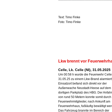
Text: Timo Finke
Foto: Timo Finke
Lkw brennt vor Feuerwehrh
Celle, Lk. Celle (NI), 31.05.2025
Um 00:58 h wurde die Feuerwehr Cell
31.05.25 zu einem Lkw-Brand alarmiert
Einsatzort befand sich direkt vor der
Außenwache Neustadt-Heese auf dem
dortigen Parkplatz des HBG. Der Anfah
von rund 50 Metern konnte somit durch
Feuerwehrmitglieder, nach Ankunft am
Feuerwehrhaus, fußläufig bewältigt we
Das Fahrzeug brannte im Bereich der