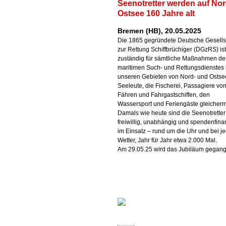
Seenotretter werden auf No
Ostsee 160 Jahre alt
Bremen (HB), 20.05.2025
Die 1865 gegründete Deutsche Gesells
zur Rettung Schiffbrüchiger (DGzRS) ist
zuständig für sämtliche Maßnahmen de
maritimen Such- und Rettungsdienstes 
unseren Gebieten von Nord- und Ostsee
Seeleute, die Fischerei, Passagiere vo
Fähren und Fahrgastschiffen, den
Wassersport und Feriengäste gleicher
Damals wie heute sind die Seenotretter
freiwillig, unabhängig und spendenfinan
im Einsatz – rund um die Uhr und bei 
Wetter, Jahr für Jahr etwa 2.000 Mal.
Am 29.05.25 wird das Jubiläum gegan