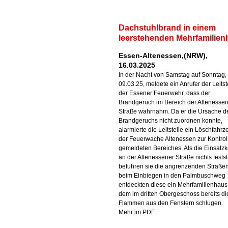
Dachstuhlbrand in einem
leerstehenden Mehrfamilien
Essen-Altenessen,(NRW),
16.03.2025
In der Nacht von Samstag auf Sonntag
09.03.25, meldete ein Anrufer der Leitst
der Essener Feuerwehr, dass der
Brandgeruch im Bereich der Altenesse
Straße wahrnahm. Da er die Ursache d
Brandgeruchs nicht zuordnen konnte,
alarmierte die Leitstelle ein Löschfahrz
der Feuerwache Altenessen zur Kontrol
gemeldeten Bereiches. Als die Einsatzk
an der Altenessener Straße nichts festst
befuhren sie die angrenzenden Straßen
beim Einbiegen in den Palmbuschweg
entdeckten diese ein Mehrfamilienhaus
dem im dritten Obergeschoss bereits di
Flammen aus den Fenstern schlugen.
Mehr im PDF...