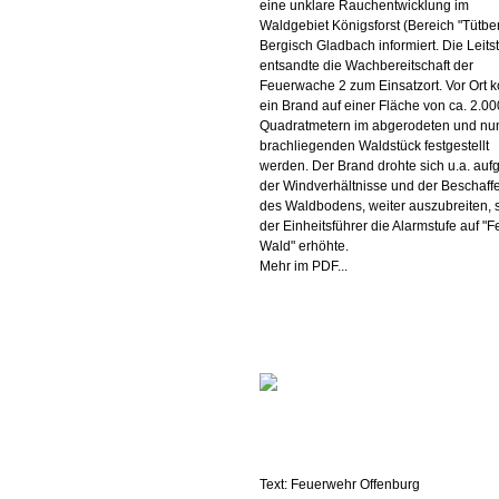
eine unklare Rauchentwicklung im
Waldgebiet Königsforst (Bereich "Tütber
Bergisch Gladbach informiert. Die Leitst
entsandte die Wachbereitschaft der
Feuerwache 2 zum Einsatzort. Vor Ort 
ein Brand auf einer Fläche von ca. 2.00
Quadratmetern im abgerodeten und nu
brachliegenden Waldstück festgestellt
werden. Der Brand drohte sich u.a. auf
der Windverhältnisse und der Beschaff
des Waldbodens, weiter auszubreiten,
der Einheitsführer die Alarmstufe auf "F
Wald" erhöhte.
Mehr im PDF...
Text: Feuerwehr Offenburg