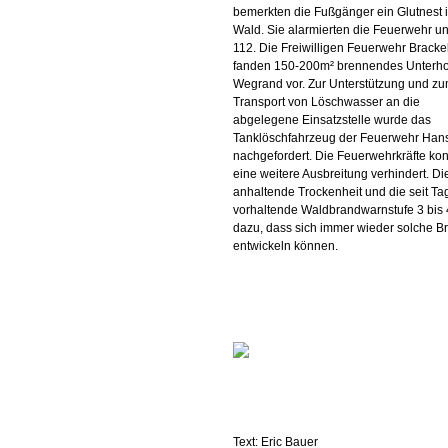
bemerkten die Fußgänger ein Glutnest 
Wald. Sie alarmierten die Feuerwehr un
112. Die Freiwilligen Feuerwehr Bracke
fanden 150-200m² brennendes Unterh
Wegrand vor. Zur Unterstützung und z
Transport von Löschwasser an die
abgelegene Einsatzstelle wurde das
Tanklöschfahrzeug der Feuerwehr Hans
nachgefordert. Die Feuerwehrkräfte ko
eine weitere Ausbreitung verhindert. Di
anhaltende Trockenheit und die seit T
vorhaltende Waldbrandwarnstufe 3 bis 4
dazu, dass sich immer wieder solche B
entwickeln können.
Text: Eric Bauer