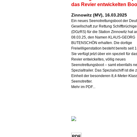
das Revier entwickelten Boo
Zinnowitz (MV), 16.03.2025
Ein neues Seenotrettungsboot der Deu
Gesellschaft zur Rettung Schiffbrüchige
(DGzRS) für die Station Zinnowitz hat 
08.03.25, den Namen KLAUS-GEORG
BUTENSCHÖN erhalten. Die dortige
Freiwilligenstation besteht bereits seit 
Sie verfügt jetzt über ein speziell für da
Revier entwickeltes, völlig neues
Seenotrettungsboot – samt ebenfalls 
Spezialtrailer. Das Spezialschiff ist die 
Einheit der besonderen 8,4-Meter-Klas
Seenotretter.
Mehr im PDF...