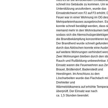
hieß es für die anrückenden Einsatzkräf
schnell ins Gebäude zu kommen. Um w
Unterstützung anzufordern, wurde das
Einsatzstichwort von F2 auf F3 erhöht. 
Feuer war in einer Wohnung im OG des
Mehrparteienhauses ausgebrochen. Es
konnte schnell bestätigt werden, dass s
niemand mehr in den Wohnräumen bef
sodass sich die Atemschutzgeräteträger
die Brandbekämpfung konzentrieren ko
Der Brandherd wurde schnell gefunde
durch das Ablöschen konnte eine Ausbr
auf weitere Wohnungen verhindert wer
Zwei Wohnungen bleiben durch den st
Rauch und Rußbildung unbewohnbar. 
Einsatz waren die Feuerwehren aus Ze
Brauel, Brüttendorf, Badenstedt und
Heeslingen. Im Anschluss zu den
Löscharbeiten wurde das Flachdach mit
Drehleiter und
Wärmebildkamera auf erhöhte Tempera
überprüft. Der Einsatz war nach
ca. 1,5 Stunden beendet.