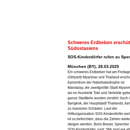
Schweres Erdbeben erschütt
Südostasiens
SOS-Kinderdörfer rufen zu Spe
München (BY), 28.03.2025
Ein schweres Erdbeben hat am Freitagm
(Ortszeit) Myanmar und Thailand erschüt
Epizentrum der Naturkatastrophe ist
Mandalay, die zweitgrößte Stadt Myanm
wo es Hunderte Tote und Verletzte gebe
ganze Stadtteile wurden zerstört. Auch 
Bangkok, der Hauptstadt Thailands, ka
zu massiven Schäden. Laut der
Hilfsorganisation SOS-Kinderdörfer wel
ist zu befürchten, dass die Zahlen weite
steigen werden. Boris Breyer, Sprecher
SOS-Kinderdörfer, sagt: "Wir sind vor al