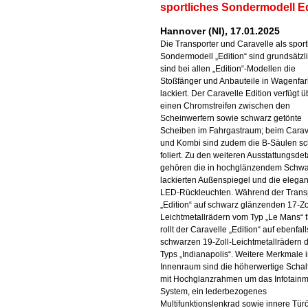
sportliches Sondermodell Ed
Hannover (NI), 17.01.2025
Die Transporter und Caravelle als sport
Sondermodell „Edition“ sind grundsätzl
sind bei allen „Edition“-Modellen die
Stoßfänger und Anbauteile in Wagenfa
lackiert. Der Caravelle Edition verfügt ü
einen Chromstreifen zwischen den
Scheinwerfern sowie schwarz getönte
Scheiben im Fahrgastraum; beim Carav
und Kombi sind zudem die B-Säulen s
foliert. Zu den weiteren Ausstattungsdet
gehören die in hochglänzendem Schwa
lackierten Außenspiegel und die elega
LED-Rückleuchten. Während der Trans
„Edition“ auf schwarz glänzenden 17-Zo
Leichtmetallrädern vom Typ „Le Mans“ f
rollt der Caravelle „Edition“ auf ebenfall
schwarzen 19-Zoll-Leichtmetallrädern 
Typs „Indianapolis“. Weitere Merkmale 
Innenraum sind die höherwertige Schalt
mit Hochglanzrahmen um das Infotainm
System, ein lederbezogenes
Multifunktionslenkrad sowie innere Türö