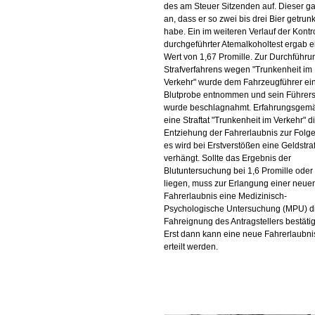
des am Steuer Sitzenden auf. Dieser g
an, dass er so zwei bis drei Bier getrun
habe. Ein im weiteren Verlauf der Kontr
durchgeführter Atemalkoholtest ergab 
Wert von 1,67 Promille. Zur Durchführu
Strafverfahrens wegen "Trunkenheit im
Verkehr" wurde dem Fahrzeugführer ei
Blutprobe entnommen und sein Führer
wurde beschlagnahmt. Erfahrungsgemä
eine Straftat "Trunkenheit im Verkehr" d
Entziehung der Fahrerlaubnis zur Folg
es wird bei Erstverstößen eine Geldstra
verhängt. Sollte das Ergebnis der
Blutuntersuchung bei 1,6 Promille oder
liegen, muss zur Erlangung einer neue
Fahrerlaubnis eine Medizinisch-
Psychologische Untersuchung (MPU) d
Fahreignung des Antragstellers bestäti
Erst dann kann eine neue Fahrerlaubni
erteilt werden.