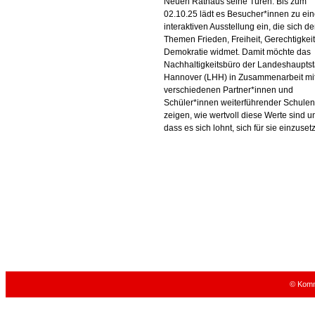
Neuen Rathaus seine Türen. Bis zum
02.10.25 lädt es Besucher*innen zu ein
interaktiven Ausstellung ein, die sich d
Themen Frieden, Freiheit, Gerechtigkei
Demokratie widmet. Damit möchte das
Nachhaltigkeitsbüro der Landeshauptst
Hannover (LHH) in Zusammenarbeit mi
verschiedenen Partner*innen und
Schüler*innen weiterführender Schulen
zeigen, wie wertvoll diese Werte sind u
dass es sich lohnt, sich für sie einzuset
© Komm