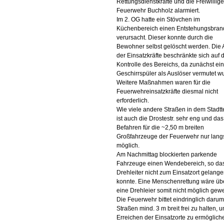
Rettungsdienstkräfte und die Freiwillige
Feuerwehr Buchholz alarmiert.
Im 2. OG hatte ein Stövchen im
Küchenbereich einen Entstehungsbran
verursacht. Dieser konnte durch die
Bewohner selbst gelöscht werden. Die A
der Einsatzkräfte beschränkte sich auf 
Kontrolle des Bereichs, da zunächst ein
Geschirrspüler als Auslöser vermutet w
Weitere Maßnahmen waren für die
Feuerwehreinsatzkräfte diesmal nicht
erforderlich.
Wie viele andere Straßen in dem Stadttei
ist auch die Drostestr. sehr eng und das
Befahren für die ~2,50 m breiten
Großfahrzeuge der Feuerwehr nur lan
möglich.
Am Nachmittag blockierten parkende
Fahrzeuge einen Wendebereich, so das
Drehleiter nicht zum Einsatzort gelang
konnte. Eine Menschenrettung wäre üb
eine Drehleier somit nicht möglich gew
Die Feuerwehr bittet eindringlich darum
Straßen mind. 3 m breit frei zu halten, 
Erreichen der Einsatzorte zu ermöglich