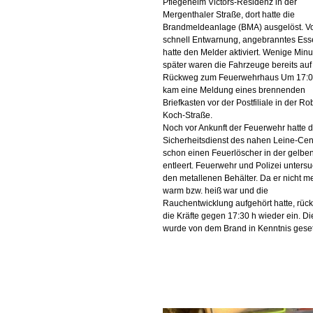
Pflegeheim Victors-Residenz in der
Mergenthaler Straße, dort hatte die
Brandmeldeanlage (BMA) ausgelöst. Vo
schnell Entwarnung, angebranntes Es
hatte den Melder aktiviert. Wenige Min
später waren die Fahrzeuge bereits au
Rückweg zum Feuerwehrhaus Um 17:0
kam eine Meldung eines brennenden
Briefkasten vor der Postfiliale in der Ro
Koch-Straße.
Noch vor Ankunft der Feuerwehr hatte d
Sicherheitsdienst des nahen Leine-Cen
schon einen Feuerlöscher in der gelbe
entleert. Feuerwehr und Polizei unters
den metallenen Behälter. Da er nicht m
warm bzw. heiß war und die
Rauchentwicklung aufgehört hatte, rüc
die Kräfte gegen 17:30 h wieder ein. Di
wurde von dem Brand in Kenntnis geset