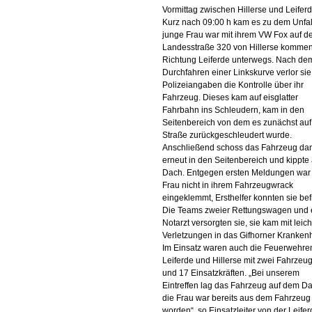
Vormittag zwischen Hillerse und Leiferd
Kurz nach 09:00 h kam es zu dem Unfal
junge Frau war mit ihrem VW Fox auf d
Landesstraße 320 von Hillerse kommen
Richtung Leiferde unterwegs. Nach de
Durchfahren einer Linkskurve verlor si
Polizeiangaben die Kontrolle über ihr
Fahrzeug. Dieses kam auf eisglatter
Fahrbahn ins Schleudern, kam in den
Seitenbereich von dem es zunächst auf
Straße zurückgeschleudert wurde.
Anschließend schoss das Fahrzeug da
erneut in den Seitenbereich und kippte 
Dach. Entgegen ersten Meldungen war
Frau nicht in ihrem Fahrzeugwrack
eingeklemmt, Ersthelfer konnten sie bef
Die Teams zweier Rettungswagen und 
Notarzt versorgten sie, sie kam mit leic
Verletzungen in das Gifhorner Kranken
Im Einsatz waren auch die Feuerwehre
Leiferde und Hillerse mit zwei Fahrzeu
und 17 Einsatzkräften. „Bei unserem
Eintreffen lag das Fahrzeug auf dem D
die Frau war bereits aus dem Fahrzeug 
worden“, so Einsatzleiter von der Leifer