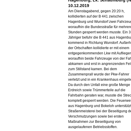
Hagenburg, Lk. Schaumburg (N
10.12.2019
Am Dienstagabend, gegen 20:20 h,
kollidierten auf der B 441 zwischen
Hagenburg und Wunstorf zwei Fahrzeu
woraufhin die Bundesstraße für mehrer
Stunden gesperrt werden musste. Ein 3
Jähriger befuhr die B 441 aus Hagenbu
kommend in Richtung Wunstorf. Außerh
der Ortschaften kollidierte er mit einem
entgegenkommenden Lkw mit Auflieger
woraufhin beide Fahrzeuge von der Fa
abkamen und erst in angrenzenden Fe
zum Stillstand kamen. Bei dem
Zusammenprall wurde der Pkw-Fahrer
verletzt und in ein Krankenhaus eingelie
Da durch den Unfall eine große Menge
Erdreich sowie Trümmerteile auf die
Fahrbahn geraten war, musste die Stre
komplett gesperrt werden. Die Feuerw
aus Hagenburg und Bokeloh unterstütz
Straßenmeisterei bei der Beseitigung d
Verschmutzungen sowie bei ersten
Maßnahmen zur Beseitigung von
ausgelaufenen Betriebsstoffen.