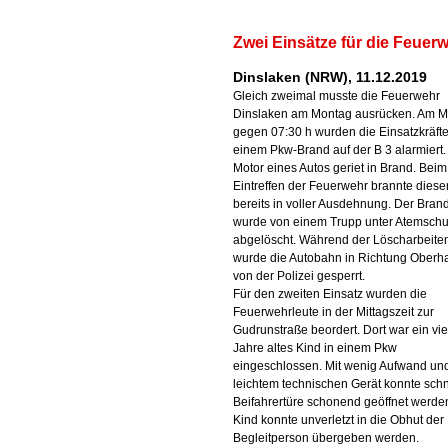
Zwei Einsätze für die Feuer
Dinslaken (NRW), 11.12.2019
Gleich zweimal musste die Feuerwehr
Dinslaken am Montag ausrücken. Am 
gegen 07:30 h wurden die Einsatzkräft
einem Pkw-Brand auf der B 3 alarmiert.
Motor eines Autos geriet in Brand. Beim
Eintreffen der Feuerwehr brannte diese
bereits in voller Ausdehnung. Der Bran
wurde von einem Trupp unter Atemschu
abgelöscht. Während der Löscharbeite
wurde die Autobahn in Richtung Ober
von der Polizei gesperrt.
Für den zweiten Einsatz wurden die
Feuerwehrleute in der Mittagszeit zur
Gudrunstraße beordert. Dort war ein vie
Jahre altes Kind in einem Pkw
eingeschlossen. Mit wenig Aufwand un
leichtem technischen Gerät konnte schn
Beifahrertüre schonend geöffnet werde
Kind konnte unverletzt in die Obhut der
Begleitperson übergeben werden.