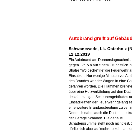
Autobrand greift auf Gebäu
Schwanewede, Lk. Osterholz (N
12.12.2019
Ein Autobrand am Donnerstagnachmitt
gegen 17:15 h auf einem Grundstück in
Straße "Wölpsche" rief die Feuerwehr 
Einsatzort. Nur wenige Minuten vor Au
des Brandes war der Wagen in eine G
gefahren worden. Die Flammen breitete
über eine Holzvertäfelung auf den Dach
des ehemaligen Scheunengebäudes a
Einsatzkräften der Feuerwehr gelang es
eine weitere Brandausbreitung zu verh
Dennoch nahm auch die Dacheindeck
der Garage Schaden. Die genaue
Schadenssumme steht noch nicht fest. 
dürfte sich aber auf mehrere zehntaus