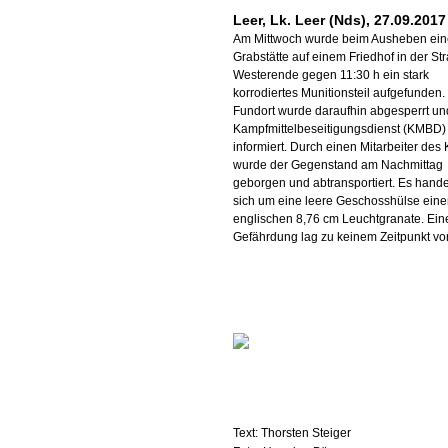
Leer, Lk. Leer (Nds), 27.09.2017
Am Mittwoch wurde beim Ausheben ein
Grabstätte auf einem Friedhof in der St
Westerende gegen 11:30 h ein stark
korrodiertes Munitionsteil aufgefunden.
Fundort wurde daraufhin abgesperrt un
Kampfmittelbeseitigungsdienst (KMBD)
informiert. Durch einen Mitarbeiter de
wurde der Gegenstand am Nachmittag
geborgen und abtransportiert. Es hande
sich um eine leere Geschosshülse eine
englischen 8,76 cm Leuchtgranate. Ein
Gefährdung lag zu keinem Zeitpunkt vor
Text: Thorsten Steiger