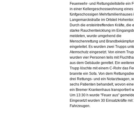
Feuerwehr- und Rettungsleitstelle ein 
in einer Kellergeschosswohnung eines
fünfgeschossigen Mehrfamilienhauses i
Langemarckstraße im Ortsteil Hohentor.
Durch die ersteintreffenden Kräfte, die 
starke Rauchentwicklung im Eingangsb
meldeten, wurde umgehend die
Menschenrettung und Brandbekämpfu
eingeleitet. Es wurden zwei Trupps unt
Atemschutz eingesetzt. Von einem Tru
wurden vier Personen teils mit Fluchth
aus dem Gebäude gerettet. Ein weitere
Trupp löschte mit einem C-Rohr das Fe
brannte ein Sofa. Von dem Rettungsdie
drei Rettungs- und ein Notarztwagen, 
sechs Patienten behandelt, wovon einer
ein Bremer Krankenhaus transportiert 
Um 13:30 h wurde "Feuer aus" gemelde
Eingesetzt wurden 30 Einsatzkräfte mit 
Fahrzeugen.