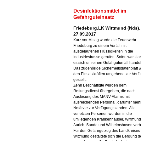
Desinfektionsmittel im
Gefahrguteinsatz
Friedeburg.LK Wittmund (Nds),
27.09.2017
Kurz vor Mittag wurde die Feuerwehr
Friedeburg zu einem Vorfall mit
ausgelaufenen Flüssigkeiten in die
Industriestrasse gerufen. Sofort war klar
es sich um einen Gefahgutunfall handel
Das zugehörige Sicherheitsdatenblatt 
den Einsatzkräften umgehend zur Verf
gestellt.
Zehn Beschäftigte wurden dem
Rettungsdienst übergeben, die nach
Auslösung des MANV-Alarms mit
ausreichenden Personal, darunter meh
Notärzte zur Verfügung standen. Alle
verletzten Personen wurden in die
umliegenden Krankenhäuser, Wittmund
Aurich, Sande und Wilhelmshaven verb
Für den Gefahrgutzug des Landkreises
Wittmung gestaltete sich die Bergung d