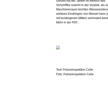
Derzeit hat der Tanker im Bereich des
Vorschiffes sowohl in der Vorpiek, als a
Maschinenraum leichten Wassereinbruc
weiteres Eindringen von Wasser kann 
mit bordeigenen Mitteln verhindert wer
Mehr in der PDF...
Text: Polizeiinspektion Celle
Foto: Polizeiinspektion Celle