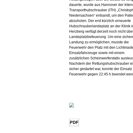
dauerte, wurde aus Hannover der Inten
Transporthubschrauber (ITH) „Christop
Niedersachsen“ entsandt, um den Pati
abzuholen. Der erst kürzlich erneuerte
Hubschrauberlandeplatz an der Klinik i
Herzberg verfügt derzeit noch nicht übe
Landeplatzbefeuerung. Um eine sicher
Landung zu ermöglichen, musste die
Feuerwehr den Platz mit den Lichtmast
Einsatzfahrzeuge sowie mit einem
zusätzlichen Scheinwerferstativ ausleu
Nachdem der Rettungshubschrauber w
sicher gestartet war, konnte der Einsatz
Feuerwehr gegen 22:45 h beendet wer