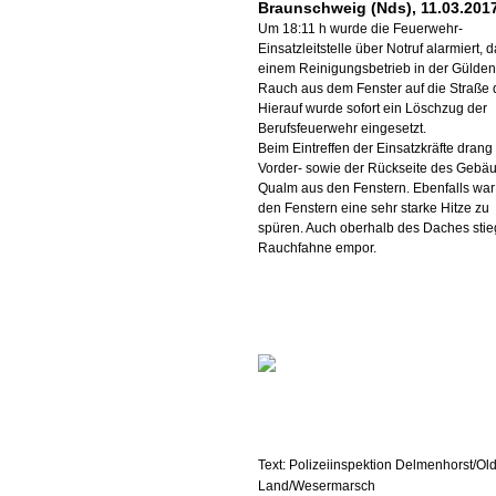
Braunschweig (Nds), 11.03.201
Um 18:11 h wurde die Feuerwehr-
Einsatzleitstelle über Notruf alarmiert, 
einem Reinigungsbetrieb in der Gülden
Rauch aus dem Fenster auf die Straße 
Hierauf wurde sofort ein Löschzug der
Berufsfeuerwehr eingesetzt.
Beim Eintreffen der Einsatzkräfte drang
Vorder- sowie der Rückseite des Gebä
Qualm aus den Fenstern. Ebenfalls war
den Fenstern eine sehr starke Hitze zu
spüren. Auch oberhalb des Daches stie
Rauchfahne empor.
Text: Polizeiinspektion Delmenhorst/Ol
Land/Wesermarsch