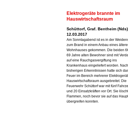
Elektrogeräte brannte im
Hauswirtschaftsraum
Schüttorf, Graf. Bentheim (Nds)
12.03.2017
Am Sonntagabend ist es in der Weiden
zum Brand in einem Anbau eines älter
Wohnhauses gekommen. Die beiden 6
69 Jahre alten Bewohner sind mit Verd
auf eine Rauchgasvergiftung ins
Krankenhaus eingeliefert worden. Nac
bisherigen Erkenntnissen hatte sich da
Feuer im Bereich mehrerer Elektrogerä
Hauswirtschaftsraum ausgebreitet. Die
Feuerwehr Schüttorf war mit fünf Fahr
und 20 Einsatzkräften vor Ort. Sie lösch
Flammen, noch bevor sie auf das Haup
übergreifen konnten.