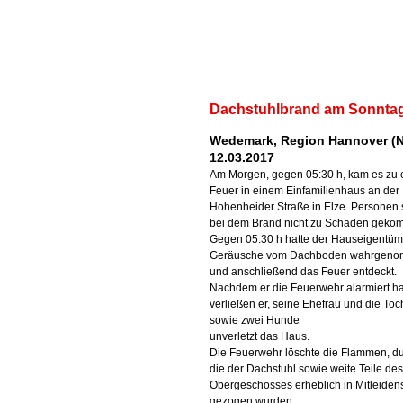
Dachstuhlbrand am Sonnta
Wedemark, Region Hannover (N
12.03.2017
Am Morgen, gegen 05:30 h, kam es zu
Feuer in einem Einfamilienhaus an der
Hohenheider Straße in Elze. Personen 
bei dem Brand nicht zu Schaden geko
Gegen 05:30 h hatte der Hauseigentüm
Geräusche vom Dachboden wahrgen
und anschließend das Feuer entdeckt.
Nachdem er die Feuerwehr alarmiert ha
verließen er, seine Ehefrau und die Toc
sowie zwei Hunde
unverletzt das Haus.
Die Feuerwehr löschte die Flammen, d
die der Dachstuhl sowie weite Teile des
Obergeschosses erheblich in Mitleiden
gezogen wurden.