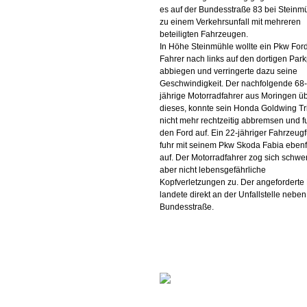
es auf der Bundesstraße 83 bei Steinm
zu einem Verkehrsunfall mit mehreren
beteiligten Fahrzeugen.
In Höhe Steinmühle wollte ein Pkw For
Fahrer nach links auf den dortigen Park
abbiegen und verringerte dazu seine
Geschwindigkeit. Der nachfolgende 68-
jährige Motorradfahrer aus Moringen ü
dieses, konnte sein Honda Goldwing Tr
nicht mehr rechtzeitig abbremsen und f
den Ford auf. Ein 22-jähriger Fahrzeug
fuhr mit seinem Pkw Skoda Fabia ebenf
auf. Der Motorradfahrer zog sich schwe
aber nicht lebensgefährliche
Kopfverletzungen zu. Der angefordert
landete direkt an der Unfallstelle neben
Bundesstraße.