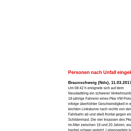
Personen nach Unfall eing
Braunschweig (Nds), 11.03.201
Um 08:42 h ereignete sich auf dem
Neustadtring ein schwerer Verkehrsunfa
18-jährige Fahrerin eines Pkw VW-Pol
infolge überhöhter Geschwindigkeit in e
leichten Linkskurve nach rechts von der
Fahrbahn ab und stieß frontal gegen e
Schildermast. Die vier Insassen des Pkw
im Alter zwischen 18 und 20 Jahren, w
hierbei schwer verletzt, Lebensgefahr b