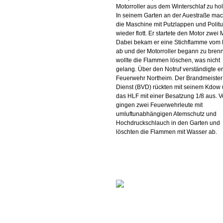
Motorroller aus dem Winterschlaf zu ho
In seinem Garten an der Auestraße mac
die Maschine mit Putzlappen und Politu
wieder flott. Er startete den Motor zwei 
Dabei bekam er eine Stichflamme vom 
ab und der Motorroller begann zu bren
wollte die Flammen löschen, was nicht
gelang. Über den Notruf verständigte er
Feuerwehr Northeim. Der Brandmeiste
Dienst (BVD) rückten mit seinem Kdow
das HLF mit einer Besatzung 1/8 aus. V
gingen zwei Feuerwehrleute mit
umluftunabhängigen Atemschutz und
Hochdruckschlauch in den Garten und
löschten die Flammen mit Wasser ab.