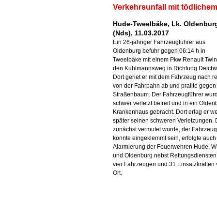
Verkehrsunfall mit tödlich
Hude-Tweelbäke, Lk. Oldenbur
(Nds), 11.03.2017
Ein 26-jähriger Fahrzeugführer aus
Oldenburg befuhr gegen 06:14 h in
Tweelbäke mit einem Pkw Renault Twi
den Kuhlmannsweg in Richtung Deich
Dort geriet er mit dem Fahrzeug nach r
von der Fahrbahn ab und prallte gegen
Straßenbaum. Der Fahrzeugführer wur
schwer verletzt befreit und in ein Olden
Krankenhaus gebracht. Dort erlag er w
später seinen schweren Verletzungen.
zunächst vermutet wurde, der Fahrzeug
könnte eingeklemmt sein, erfolgte auch
Alarmierung der Feuerwehren Hude, W
und Oldenburg nebst Rettungsdiensten
vier Fahrzeugen und 31 Einsatzkräften 
Ort.