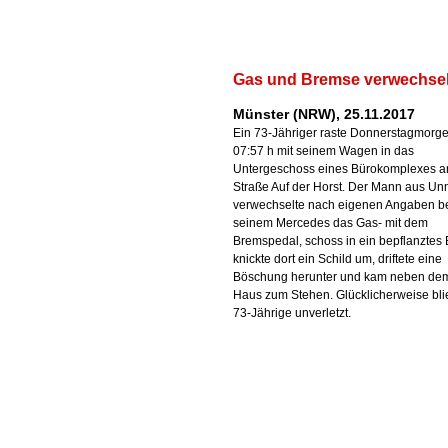
Gas und Bremse verwechsel
Münster (NRW), 25.11.2017
Ein 73-Jähriger raste Donnerstagmorg
07:57 h mit seinem Wagen in das
Untergeschoss eines Bürokomplexes a
Straße Auf der Horst. Der Mann aus Un
verwechselte nach eigenen Angaben b
seinem Mercedes das Gas- mit dem
Bremspedal, schoss in ein bepflanztes 
knickte dort ein Schild um, driftete eine
Böschung herunter und kam neben de
Haus zum Stehen. Glücklicherweise bli
73-Jährige unverletzt.