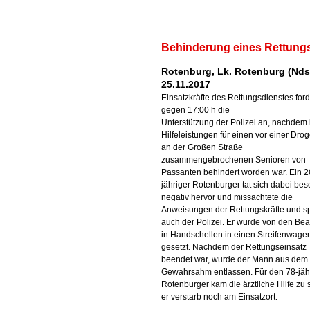
Behinderung eines Rettung
Rotenburg, Lk. Rotenburg (Nds
25.11.2017
Einsatzkräfte des Rettungsdienstes for
gegen 17:00 h die
Unterstützung der Polizei an, nachdem 
Hilfeleistungen für einen vor einer Drog
an der Großen Straße
zusammengebrochenen Senioren von
Passanten behindert worden war. Ein 2
jähriger Rotenburger tat sich dabei be
negativ hervor und missachtete die
Anweisungen der Rettungskräfte und s
auch der Polizei. Er wurde von den Be
in Handschellen in einen Streifenwage
gesetzt. Nachdem der Rettungseinsatz
beendet war, wurde der Mann aus dem
Gewahrsahm entlassen. Für den 78-jäh
Rotenburger kam die ärztliche Hilfe zu 
er verstarb noch am Einsatzort.