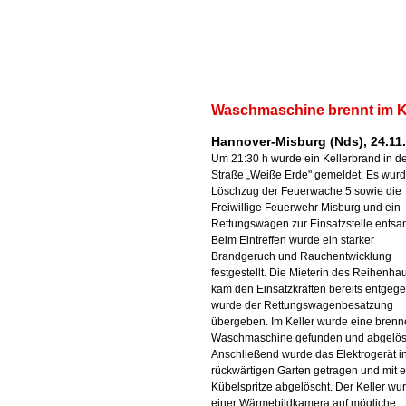
Waschmaschine brennt im K
Hannover-Misburg (Nds), 24.11
Um 21:30 h wurde ein Kellerbrand in d
Straße „Weiße Erde" gemeldet. Es wurd
Löschzug der Feuerwache 5 sowie die
Freiwillige Feuerwehr Misburg und ein
Rettungswagen zur Einsatzstelle entsan
Beim Eintreffen wurde ein starker
Brandgeruch und Rauchentwicklung
festgestellt. Die Mieterin des Reihenha
kam den Einsatzkräften bereits entgeg
wurde der Rettungswagenbesatzung
übergeben. Im Keller wurde eine bren
Waschmaschine gefunden und abgelös
Anschließend wurde das Elektrogerät i
rückwärtigen Garten getragen und mit e
Kübelspritze abgelöscht. Der Keller wur
einer Wärmebildkamera auf mögliche