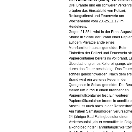
Drei Brände und ein schwerer Verkehrs
prägten das Einsatzbild von Polizei,
Rettungsdienst und Feuerwehr am
Wochenende vom 23.-25.11.17 im
Heidekreis.
Gegen 21:35 h wird in der Ernst-August
Straße in Soltau der Brand einer Papie
auf dem Privatgelände eines
Mehrfamilienhauses gemeldet. Beim
Eintreffen der Polizei und Feuerwehr st
Papiercontainer bereits im Vollbrand. E
Überdachung eines Kellereingangs wir
durch das Feuer beschädigt. Das Feue
schnell gelöscht werden. Nach dem ers
Brand wird ein weiteres Feuer in der
Quergasse in Soltau gemeldet. Die Be
stellen um 21:55 h einen brennenden
Papiermüllcontainer fest. Ein weiterer
Papiermüllcontainer brennt in unmittel
Anschluss auch noch in der Rosenstraß
Am frühen Samstagmorgen verursachte
24-jähriger Bad Fallingbosteler einen
Verkehrsunfall, als er vermutlich in Folg
alkoholbedingter Fahruntauglichkeit z