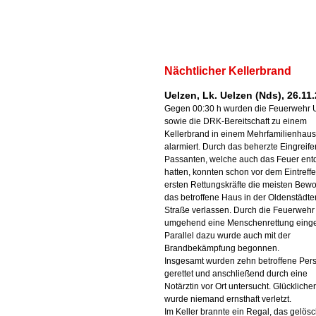
Nächtlicher Kellerbrand
Uelzen, Lk. Uelzen (Nds), 26.11
Gegen 00:30 h wurden die Feuerwehr 
sowie die DRK-Bereitschaft zu einem
Kellerbrand in einem Mehrfamilienhaus
alarmiert. Durch das beherzte Eingreif
Passanten, welche auch das Feuer ent
hatten, konnten schon vor dem Eintreff
ersten Rettungskräfte die meisten Bew
das betroffene Haus in der Oldenstädte
Straße verlassen. Durch die Feuerweh
umgehend eine Menschenrettung eingel
Parallel dazu wurde auch mit der
Brandbekämpfung begonnen.
Insgesamt wurden zehn betroffene Per
gerettet und anschließend durch eine
Notärztin vor Ort untersucht. Glückliche
wurde niemand ernsthaft verletzt.
Im Keller brannte ein Regal, das gelösc