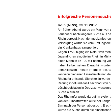
Erfolgreiche Personensuche
Köln (NRW), 25.11.2017
Am frühen Abend wurde ein Mann von 
Feuerwehr nach längerer Suche aus d
Rhein gerettet. Nach der medizinischen
Versorgung wurde sie vom Rettungsdien
ein Krankenhaus transportiert.
Gegen 17:20 h ging ein Notruf von meh
Jugendlichen ein, die im Rhein in Mül
einen Mann in 15 - 20 m Entfernung vo
haben treiben sehen. Daraufhin wurde 
dem Stichwort „Person im Rhein“ ein A
von verschiedenen Einsatzmittelnan da
Rheinufer entsandt. Gleichzeitig wurde
Rettungsboot und das Löschboot von d
Löschbootstation in Deutz zur wasserse
Suche alarmiert.
Das Rheinufer wurde daraufhin systema
von den Einsatzkräften auf einer Länge
2km nach der Person abgesucht. Ersch
wurde die Suche durch die einsetzend