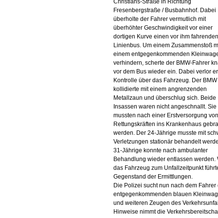
Christians-Straße in Richtung
Fresenbergstraße / Busbahnhof. Dabei
überholte der Fahrer vermutlich mit
überhöhter Geschwindigkeit vor einer
dortigen Kurve einen vor ihm fahrende
Linienbus. Um einem Zusammenstoß m
einem entgegenkommenden Kleinwage
verhindern, scherte der BMW-Fahrer k
vor dem Bus wieder ein. Dabei verlor er
Kontrolle über das Fahrzeug. Der BMW
kollidierte mit einem angrenzenden
Metallzaun und überschlug sich. Beide
Insassen waren nicht angeschnallt. Sie
mussten nach einer Erstversorgung vo
Rettungskräften ins Krankenhaus gebra
werden. Der 24-Jährige musste mit sc
Verletzungen stationär behandelt werde
31-Jährige konnte nach ambulanter
Behandlung wieder entlassen werden.
das Fahrzeug zum Unfallzeitpunkt führte
Gegenstand der Ermittlungen.
Die Polizei sucht nun nach dem Fahrer
entgegenkommenden blauen Kleinwa
und weiteren Zeugen des Verkehrsunfal
Hinweise nimmt die Verkehrsbereitscha