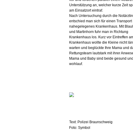
Unterstützung an, welcher kurze Zeit sp
am Einsatzort eintraf.
Nach Untersuchung durch die Notärztin
entschied man sich für einen Transport 
nahegelegenes Krankenhaus. Mit Blaul
und Martinhorn fuhr man in Richtung
Krankenhaus los. Kurz vor Eintreffen a
Krankenhaus wollte die Kleine nicht lä
warten und beglückte Ihre Mama und d
Rettungsteam lautstark mit ihrer Anwese
Mama und Baby sind beide gesund un
wohlauf.
Text: Polizei Braunschweig
Foto: Symbol