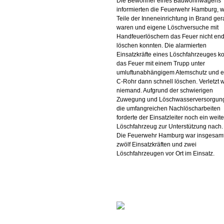
Die Bewohner eines Bauwohnwagens
informierten die Feuerwehr Hamburg, w
Teile der Inneneinrichtung in Brand ger
waren und eigene Löschversuche mit
Handfeuerlöschern das Feuer nicht end
löschen konnten. Die alarmierten
Einsatzkräfte eines Löschfahrzeuges k
das Feuer mit einem Trupp unter
umluftunabhängigem Atemschutz und 
C-Rohr dann schnell löschen. Verletzt 
niemand. Aufgrund der schwierigen
Zuwegung und Löschwasserversorgung
die umfangreichen Nachlöscharbeiten
forderte der Einsatzleiter noch ein weit
Löschfahrzeug zur Unterstützung nach.
Die Feuerwehr Hamburg war insgesamt
zwölf Einsatzkräften und zwei
Löschfahrzeugen vor Ort im Einsatz.