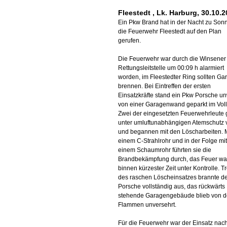
Fleestedt , Lk. Harburg, 30.10.2
Ein Pkw Brand hat in der Nacht zu Son
die Feuerwehr Fleestedt auf den Plan
gerufen.
Die Feuerwehr war durch die Winsener
Rettungsleitstelle um 00:09 h alarmiert
worden, im Fleestedter Ring sollten Ga
brennen. Bei Eintreffen der ersten
Einsatzkräfte stand ein Pkw Porsche un
von einer Garagenwand geparkt im Vol
Zwei der eingesetzten Feuerwehrleute
unter umluftunabhängigen Atemschutz 
und begannen mit den Löscharbeiten. M
einem C-Strahlrohr und in der Folge mit
einem Schaumrohr führten sie die
Brandbekämpfung durch, das Feuer wa
binnen kürzester Zeit unter Kontrolle. Tr
des raschen Löscheinsatzes brannte d
Porsche vollständig aus, das rückwärts
stehende Garagengebäude blieb von 
Flammen unversehrt.
Für die Feuerwehr war der Einsatz nac