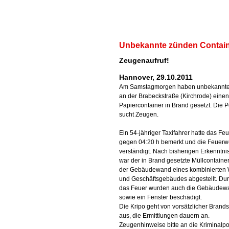
Unbekannte zünden Contain
Zeugenaufruf!
Hannover, 29.10.2011
Am Samstagmorgen haben unbekannte
an der Brabeckstraße (Kirchrode) einen
Papiercontainer in Brand gesetzt. Die P
sucht Zeugen.
Ein 54-jähriger Taxifahrer hatte das Fe
gegen 04:20 h bemerkt und die Feuerw
verständigt. Nach bisherigen Erkenntni
war der in Brand gesetzte Müllcontainer
der Gebäudewand eines kombinierten
und Geschäftsgebäudes abgestellt. Du
das Feuer wurden auch die Gebäudew
sowie ein Fenster beschädigt.
Die Kripo geht von vorsätzlicher Brands
aus, die Ermittlungen dauern an.
Zeugenhinweise bitte an die Kriminalpo