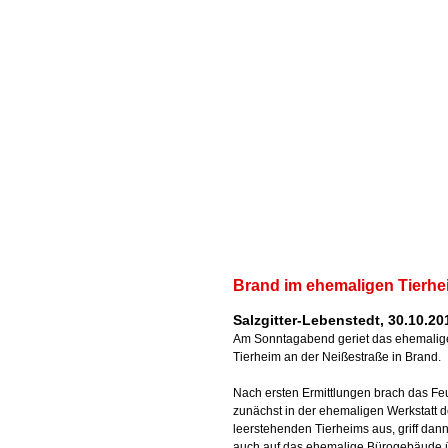
Brand im ehemaligen Tierhe
Salzgitter-Lebenstedt, 30.10.20
Am Sonntagabend geriet das ehemalig
Tierheim an der Neißestraße in Brand.
Nach ersten Ermittlungen brach das Fe
zunächst in der ehemaligen Werkstatt 
leerstehenden Tierheims aus, griff dan
auch auf das ehemalige Bürogebäude 