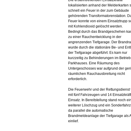
Die ersteintreffenden Einsatzkräfte
lokalisierten anhand der Melderkarten 
schnell ein Feuer in der zum Gebäude
gehörenden Transformatorenstation. D
Feuer konnte von einem Einsatztrupp s
mit Kohlendioxid gelöscht werden.
Bedingt durch das Brandgeschehen ka
zu einer Rauchentwicklung in der
angrenzenden Tiefgarage. Der Brandr
wurde durch die stationäre Be- und Ent
der Tiefgarage abgeführt. Es kam nur
kurzzeitig zu Behinderungen im Betrieb
Parkhauses. Eine Räumung des
Untergeschosses war aufgrund der ger
räumlichen Rauchausbreitung nicht
erforderlich.
Die Feuerwehr und der Rettungsdienst
mit fünf Fahrzeugen und 14 Einsatzkräf
Einsatz. In Bereitstellung stand noch ei
weiterer Löschzug und ein Sonderfahrz
da parallel die automatische
Brandmeldeanlage der Tiefgarage als 
einlief.