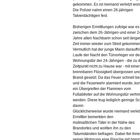
gekommen. Es ist niemand verletzt wor
Die Polizei nahm einen 26-jährigen
Tatverdächtigen fest.
Bisherigen Ermittlungen zufolge war es
zwischen dem 26-Jährigen und einer 2
Jahre alten Nachbarin schon seit länge
Zeit immer wieder zum Streit gekomme
Vermutlich hat der junge Mann daraufhi
Laufe der Nacht den Türvorleger vor de
Wohnungstür der 24-Jährigen - die zu
Zeitpunkt nicht zu Hause war - mit einer
brennbaren Flüssigkeit übergossen und
Brand gesetzt. Da das Feuer schnell b
und die Feuerwehr alarmiert wurde, ko
ein Übergreifen der Flammen vom
Fußabtreter auf die Wohnungstür verhin
werden. Diese trug lediglich geringe 
davon.
Glücklicherweise wurde niemand verletz
Ermittler bemerkten den
mutmaßlichen Täter in der Nähe des
Brandortes und wollten ihn zu den
Tatumständen befragen. Dabei fiel ihne
seiner Wohnung eine Flasche mit bren