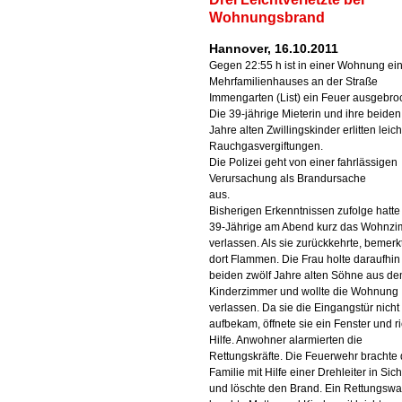
Wohnungsbrand
Hannover, 16.10.2011
Gegen 22:55 h ist in einer Wohnung ei
Mehrfamilienhauses an der Straße
Immengarten (List) ein Feuer ausgebro
Die 39-jährige Mieterin und ihre beiden
Jahre alten Zwillingskinder erlitten leich
Rauchgasvergiftungen.
Die Polizei geht von einer fahrlässigen
Verursachung als Brandursache
aus.
Bisherigen Erkenntnissen zufolge hatte
39-Jährige am Abend kurz das Wohnz
verlassen. Als sie zurückkehrte, bemerk
dort Flammen. Die Frau holte daraufhin 
beiden zwölf Jahre alten Söhne aus d
Kinderzimmer und wollte die Wohnung
verlassen. Da sie die Eingangstür nicht
aufbekam, öffnete sie ein Fenster und r
Hilfe. Anwohner alarmierten die
Rettungskräfte. Die Feuerwehr brachte 
Familie mit Hilfe einer Drehleiter in Sic
und löschte den Brand. Ein Rettungsw