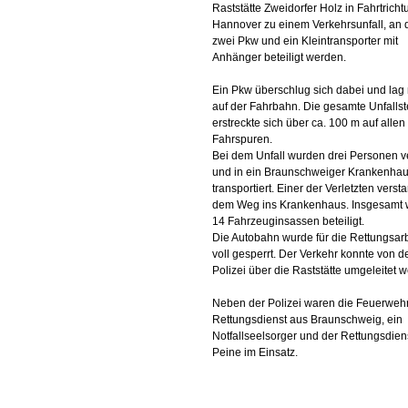
Raststätte Zweidorfer Holz in Fahrtricht
Hannover zu einem Verkehrsunfall, an
zwei Pkw und ein Kleintransporter mit
Anhänger beteiligt werden.
Ein Pkw überschlug sich dabei und lag 
auf der Fahrbahn. Die gesamte Unfallst
erstreckte sich über ca. 100 m auf allen
Fahrspuren.
Bei dem Unfall wurden drei Personen ve
und in ein Braunschweiger Krankenha
transportiert. Einer der Verletzten versta
dem Weg ins Krankenhaus. Insgesamt
14 Fahrzeuginsassen beteiligt.
Die Autobahn wurde für die Rettungsar
voll gesperrt. Der Verkehr konnte von d
Polizei über die Raststätte umgeleitet 
Neben der Polizei waren die Feuerweh
Rettungsdienst aus Braunschweig, ein
Notfallseelsorger und der Rettungsdien
Peine im Einsatz.