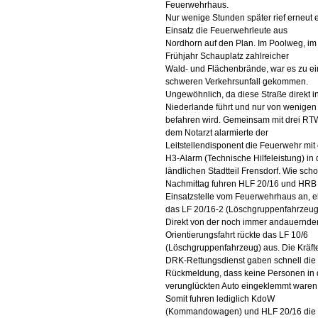
Feuerwehrhaus.
Nur wenige Stunden später rief erneut 
Einsatz die Feuerwehrleute aus
Nordhorn auf den Plan. Im Poolweg, im
Frühjahr Schauplatz zahlreicher
Wald- und Flächenbrände, war es zu e
schweren Verkehrsunfall gekommen.
Ungewöhnlich, da diese Straße direkt in
Niederlande führt und nur von wenigen
befahren wird. Gemeinsam mit drei RT
dem Notarzt alarmierte der
Leitstellendisponent die Feuerwehr mit
H3-Alarm (Technische Hilfeleistung) in
ländlichen Stadtteil Frensdorf. Wie sch
Nachmittag fuhren HLF 20/16 und HRB 
Einsatzstelle vom Feuerwehrhaus an, 
das LF 20/16-2 (Löschgruppenfahrzeug
Direkt von der noch immer andauernde
Orientierungsfahrt rückte das LF 10/6
(Löschgruppenfahrzeug) aus. Die Kräft
DRK-Rettungsdienst gaben schnell die
Rückmeldung, dass keine Personen in
verunglückten Auto eingeklemmt waren
Somit fuhren lediglich KdoW
(Kommandowagen) und HLF 20/16 die