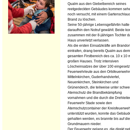
Qualm aus den Giebelbereich seines
reetgedeckten Gebäudes kommen seh
noch versucht, mit einem Gartenschlau
Brand zu löschen.
Seine 50-jährige Lebensgefährtin hatte
daraufhin den Notruf gewählt. Beide ko
zusammen mit der 8-jährigen Tochter d
Haus unverletzt verlassen.
Als die ersten Einsatzkräfte am Brandor
eintrafen, drang bereits Qualm aus dem
gesamten Firstbereich des ca. 10 x 10 
großen Hauses. Trotz intensiven
Löscheinsatzes der über 100 eingesetz
Feuerwehrleute aus den Ortsfeuerweh
Mittelnkirchen, Guderhandviertel,
Neuenkirchen, Steinkirchen und
Grünendeich, die teilweise unter schw
Atemschutz die Brandbekämpfung
vornahmen und die durch die Drehleite
Feuerwehr Stade sowie den
Atemschutzcontainer der Kreisfeuerwe
unterstützt wurden, konnte das Gebäud
gehalten werden, es brannte bis auf die
Grundmauern nieder.
Der Feuerwehr gelang es, die direkt n