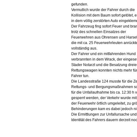
gefunden.
Vermutlich wurde der Fahrer durch die
Kollision mit dem Baum sofort getötet, e
in dem völlig zerstörten Auto eingeklem
Der Fahrzeug fing sofort Feuer und bra
trotz des schnellen Einsatzes der
Feuerwehren aus Ohrensen und Harsef
die mit ca. 25 Feuerwehrleuten anrückt
vollständig aus.
Der Fahrer und ein mitfahrenden Hund
verbrannten in dem Wrack, der eingese
Stader Notarzt und die Besatzung dreie
Rettungswagen konnten nichts mehr fü
Fahrer tun.
Die Landesstraße 124 musste für die Ze
Rettungs- und Bergungsmaßnahmen s
für die Unfallaufnahme bis ca. 12:30 h v
gesperrt werden, der Verkehr wurde mit 
der Feuerwehr örtlich umgeleitet, zu gr
Behinderungen kam es dabei jedoch ni
Die Ermittlungen zur Unfallursache und
Identität des Fahrers dauern derzeit no