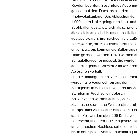
Drehleiter der Feuerwehr Meckelfeld n
Roydorf beordert. Besonderes Augenm
galt der auf dem Dach installierten
Photovotaikanlage. Das Ablöschen der 
1.000 in der Halle gelagerten Heu- und
Strohballen gestaltete sich als schwieri
diese dicht an dicht bis unter das Hall
gestapelt waren. Erst nachdem die äuß
Blechwände, mittels schwerer Baumasc
entfernt waren, konnten die Ballen aus 
Halle gezogen werden. Dazu wurden d
Schaufelbagger eingesetzt. Sie wurden
den umliegenden Wiesen zum weitere
Ablöschen verteilt.
Für die umfangreichen Nachlöscharbei
wurden alle Feuerwehren aus dem
Stadtgebiet in Schichten von drei bis vi
Stunden im Wechsel eingeteilt. In
Spitzenzeiten wurden acht B-, vier C-
Schläuche sowie drei Wenderohre und
Trupps unter Atemschutz eingesetzt. Üb
ganze Zeit wurden über 200 Kräfte von
Feuerwehr und dem DRK eingesetzt. D
umfangreichen Nachlöscharbeiten zoge
bis in den späten Sonntagnachmittag hi