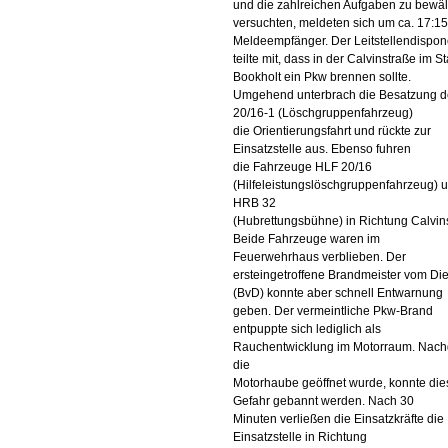
und die zahlreichen Aufgaben zu bewäl
versuchten, meldeten sich um ca. 17:15
Meldeempfänger. Der Leitstellendispon
teilte mit, dass in der Calvinstraße im St
Bookholt ein Pkw brennen sollte.
Umgehend unterbrach die Besatzung d
20/16-1 (Löschgruppenfahrzeug)
die Orientierungsfahrt und rückte zur
Einsatzstelle aus. Ebenso fuhren
die Fahrzeuge HLF 20/16
(Hilfeleistungslöschgruppenfahrzeug) 
HRB 32
(Hubrettungsbühne) in Richtung Calvin
Beide Fahrzeuge waren im
Feuerwehrhaus verblieben. Der
ersteingetroffene Brandmeister vom Di
(BvD) konnte aber schnell Entwarnung
geben. Der vermeintliche Pkw-Brand
entpuppte sich lediglich als
Rauchentwicklung im Motorraum. Nac
die
Motorhaube geöffnet wurde, konnte die
Gefahr gebannt werden. Nach 30
Minuten verließen die Einsatzkräfte die
Einsatzstelle in Richtung